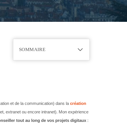
SOMMAIRE
Praxis web, c'est qui ?
Praxis web, c'est où ?
Praxis web, pour qui ?
Quelques références de projets
internet
rmation et de la communication) dans la
création
net, extranet ou encore intranet). Mon expérience
eiller tout au long de vos projets digitaux
: